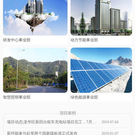
研发中心事业部
动力节能事业部
智慧照明事业部
绿色能源事业部
项目动态|龙华区新田出租车充电站项目完工，7月1日通电，近期可投入使用！
2019
-
07
-
04
新环能参与起草两个国家级标准正式发布
2019
-
01
-
07