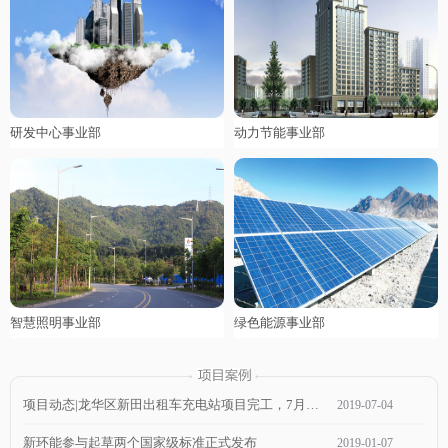
研发中心事业部
动力节能事业部
智慧照明事业部
绿色能源事业部
项目动态|龙华区新田出租车充电站项目完工，7月1日通电，近期可投入使用！
2019
-
07
-
04
新环能参与起草两个国家级标准正式发布
2019
-
01
-
07