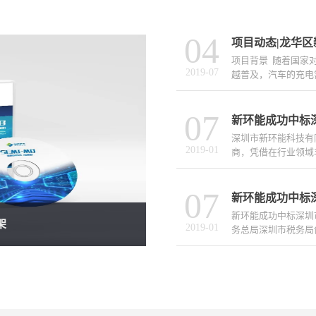
04
项目背景 随着国家
2019
-
07
越普及，汽车的充电需
07
纷建立起自己的充电
新环能成功中标
中标深圳巴士集团出
深圳市新环能科技有
额（1.379亿）
2019
-
01
商，凭借在行业领域丰
设备采购及安装、电
07
厚的技术力量，优质
新环能成功中标
（即牵头人）成功中
新环能成功中标深圳
（EPC）工程总承包
架
2019
-
01
务总局深圳市税务局创
区等充电桩建设，涉
装、充电桩场地勘察..
位的需求，对国家税
及设备升级：1、照
量系统、设备与能源
生活供水无负压供水