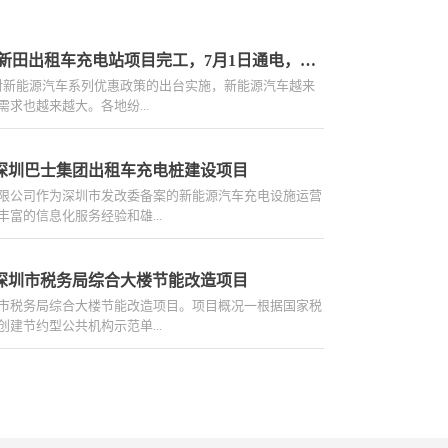
项目动态|龙华区新田出租车充电站项目完工，7月1日通电，近期可投入使用！
对新能源汽车系列优惠政策的出台实施，新能源汽车越来
求也越来越大。各地纷...
桩设备。 新环能去年9月以联合体主体（即牵头人）成功
深圳巴士集团出租车充电桩建设项目
租车充电桩建设项目设计采购施工（EPC）工程总承包金
限公司作为深圳市发改委备案的新能源汽车充电设施运营
。承接主要为龙华区、龙岗区等充电桩建设，涉及包含充电桩
富的信息化服务经验和雄...
力配套设施采购及安装、充电桩场地勘察、...
的售后服务，获得评标专家组的一致认可，以联合体主体
深圳市税务局综合大楼节能改造项目
标深圳巴士集团出租车充电桩建设项目设计采购施工
市税务局综合大楼节能改造项目。项目概况一根据国家税
金额（1.379亿）。本次新环能承接主要为龙华区、龙岗
建节约型公共机构示范单...
及包含充电桩设备采购及安装、电力配套设施采购及安
.
务总局深圳市税务局税务综合大楼进行五方面的节能改造
明系统节能改造；2、信息机房空调节能改造；3、分项计
管理云平台；4、中央空调循环水泵变频及控制改造；5、
改造。为深圳市税务局提供能源审计及创建节约型公共机