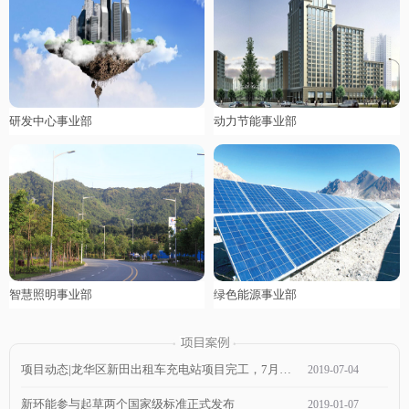
研发中心事业部
动力节能事业部
智慧照明事业部
绿色能源事业部
项目动态|龙华区新田出租车充电站项目完工，7月1日通电，近期可投入使用！
2019
-
07
-
04
新环能参与起草两个国家级标准正式发布
2019
-
01
-
07