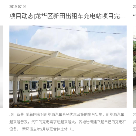
温度传感器传输信号到PLC控制，并通过模糊算法，预
2019
-
07
-
04
2
用最少的电能供应所需冷量，满足室内温度的要求。工
”上架
冷却换热前后温度及压力、冷却水流量等；运用5EI自
项目动态|龙华区新田出租车充电站项目完工，7月1日通电，近期可投入使用！
门的调节控制。
，
项目背景 随着国家对新能源汽车系列优惠政策的出台实施，新能源汽车
、
越来越普及，汽车的充电需求也越来越大。各地纷纷建立起自己的充电桩
设备。 新环能去年9月以联合体主体（...