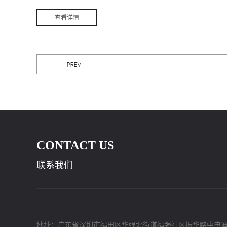
查看详情
，共有26家企业推荐的103种低碳技术、产品、服务，10家企业推荐的4
种场景解决方案正式纳入福田区低碳超市公开目录(第一批)已于2022年7
13日公布。深圳市新环能科技有限公司的精密空调能效控制设备、中央
调群控系统、工业冷却水能效控制系统、智慧云能源监测管理平台四项
术、产品成功入选，为深圳市的节能低碳产业发展提供支撑。智慧云能
监测管理平台 智慧云能源监测管理平台作为自主研发的核心软件产
品，其中包括能效管控、能源管理、能源采集、能源上报软件。能效管
软件主要针对建筑的用能系统（如中央空调系统、空压系统、数据中心
密空调等），采用负荷预测、神经网络等算法，进行智慧化控制调节，
分发挥设备与系统的效率，实现用能系统的节能降耗。其次，能源管理
CONTACT US
件主要针对水、电、气等常规能源的数字化、智慧化管理，通过能源数
的实时采集、上传、统计，实现能耗分析和预测、用能对标、用能报告
联系我们
出等功能，帮助用能单位实现可视化、智慧化的能源管理，同时有助于
能单位精准、快速地察觉能源浪费的盲点。能源采集软件和能源上报软
是能源管理软件的配套软件，主要用于能耗数据的采集和能耗数据的上
（如上报到...
地址：广东省深圳市福田区华强北街道福强社区振华路中电迪