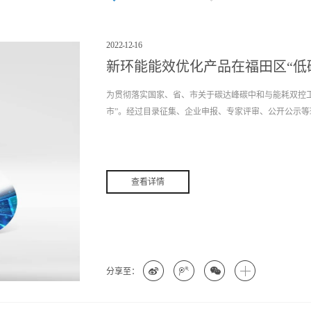
2022
-
12
-
16
新环能能效优化产品在福田区“低
为贯彻落实国家、省、市关于碳达峰碳中和与能耗双控
市”。经过目录征集、企业申报、专家评审、公开公示等环节
术、产品、服务，10家企业推荐的41种场景解决方案正式
市新环能科技有限公司的精密空调能效控制设备、中央
查看详情
项技术、产品成功入选，为深圳市的节能低碳产业发展
主研发的核心软件产品，其中包括能效管控、能源管理
（如中央空调系统、空压系统、数据中心精密空调等）
备与系统的效率，实现用能系统的节能降耗。其次，能
过能源数据的实时采集、上传、统计，实现能耗分析和
分享至：
慧化的能源管理，同时有助于用能单位精准、快速地察
套软件，主要用于能耗数据的采集和能耗数据的上报（