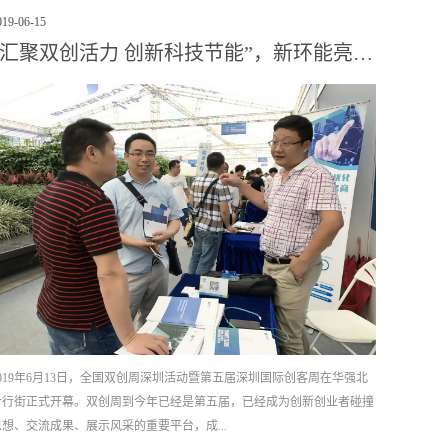
测室内的负荷的变化趋势，利用PID迭代调节，控制空调输送的冷量，利
019
-
06
-
15
业冷却水能效控制系统 通过对运行参数的实时监控，冷却回水温度、
有控制技术，优化控制逻辑；利用控制逻辑输出对水泵、冷却塔风机、阀
“汇聚双创活力 创新科技节能”，新环能亮相2019“双创周福田高科馆”活动
2019年6月13日，全国双创周深圳活动暨第五届深圳国际创客周在华强北
步行街正式开幕。双创周到今年已经是第五届，已经成为创新创业者碰撞
思想、交流成果、展示风采的重要平台，成...