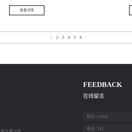
查看详情
1
即牵头人）成功中标深圳巴士集团出租车充电桩建设项目设计采购施工
月
（EPC）工程总承包金额（1.379亿）。承接主要为龙华区、龙岗区等充电
空
桩建设，涉及包含充电桩设备采购及安装、电力配套设施采购及安装、充
技
电桩场地勘察、设计、施工等达到使用功能和正常运行要求的一切内容，
1
2
3
4
5
6
源
整个项目将采用新环能的充电终端，供于纯电动出租车充电。 本次完工
通电的是新田场站充电站，该充电站位于深圳市龙华区新区大道旁，占地
控
面积达到2万平方米，每天可为近5000辆电动车提供服务。新田场站分为
精
大巴侧与小巴侧，大巴与出租车共享充电位58个。共安装150KW一机二充
充
直流充电桩93台；240KW一机二充直流充电桩29台。采用9台2500KVA变
软
压器供电，供电容量共计22500KVA。采用快充技术，车辆的充电时间
FEEDBACK
据
短，使用方便简单在提高了车辆的出勤效率的同时，也减少了建设充电桩
输
和场地租赁的成本。
在线留言
用
件
报
合
富大厦10层