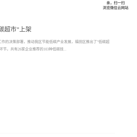
亲，扫一扫
浏览微信云网站
碳超市”上架
工作的决策部署，推动我区节能低碳产业发展，福田区推出了“低碳超
，共有26家企业推荐的103种低碳技...
纳入福田区低碳超市公开目录(第一批)已于2022年7月13日公布。深圳
空调群控系统、工业冷却水能效控制系统、智慧云能源监测管理平台四
提供支撑。智慧云能源监测管理平台 智慧云能源监测管理平台作为自
、能源采集、能源上报软件。能效管控软件主要针对建筑的用能系统
，采用负荷预测、神经网络等算法，进行智慧化控制调节，充分发挥设
源管理软件主要针对水、电、气等常规能源的数字化、智慧化管理，通
预测、用能对标、用能报告输出等功能，帮助用能单位实现可视化、智
觉能源浪费的盲点。能源采集软件和能源上报软件是能源管理软件的配
如上报到集团或市级、省级能源管理平台）。暖通空调技术 通过室内