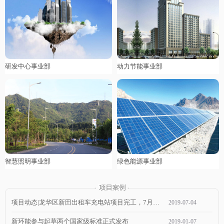
研发中心事业部
动力节能事业部
智慧照明事业部
绿色能源事业部
项目动态|龙华区新田出租车充电站项目完工，7月1日通电，近期可投入使用！
2019
-
07
-
04
新环能参与起草两个国家级标准正式发布
2019
-
01
-
07