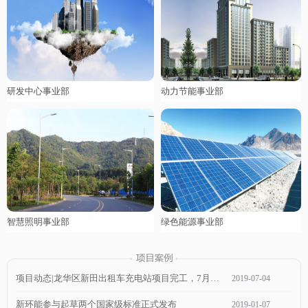
研发中心事业部
动力节能事业部
智慧照明事业部
绿色能源事业部
项目动态|龙华区新田出租车充电站项目完工，7月1日通电，近期可投入使用！
2019
-
07
-
04
新环能参与起草两个国家级标准正式发布
2019
-
01
-
07