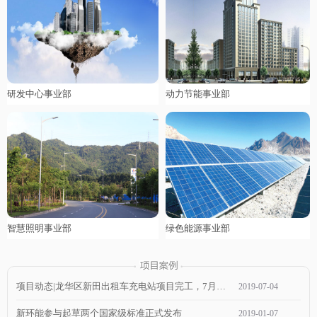
研发中心事业部
动力节能事业部
智慧照明事业部
绿色能源事业部
项目动态|龙华区新田出租车充电站项目完工，7月1日通电，近期可投入使用！
2019
-
07
-
04
新环能参与起草两个国家级标准正式发布
2019
-
01
-
07