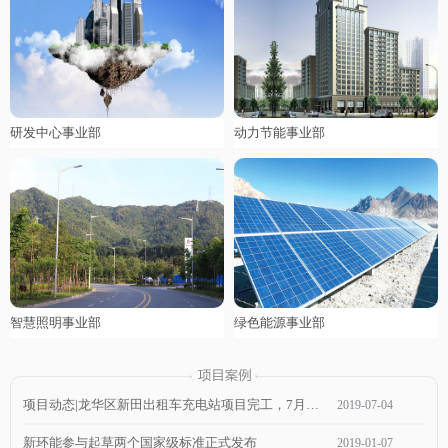
研发中心事业部
动力节能事业部
智慧照明事业部
绿色能源事业部
项目动态|龙华区新田出租车充电站项目完工，7月1日通电，近期可投入使用！
2019
-
07
-
04
新环能参与起草两个国家级标准正式发布
2019
-
01
-
07