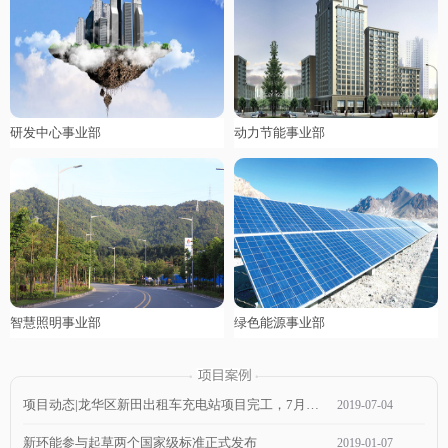
研发中心事业部
动力节能事业部
智慧照明事业部
绿色能源事业部
项目动态|龙华区新田出租车充电站项目完工，7月1日通电，近期可投入使用！
2019
-
07
-
04
新环能参与起草两个国家级标准正式发布
2019
-
01
-
07