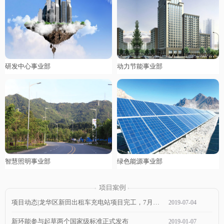
研发中心事业部
动力节能事业部
智慧照明事业部
绿色能源事业部
项目动态|龙华区新田出租车充电站项目完工，7月1日通电，近期可投入使用！
2019
-
07
-
04
新环能参与起草两个国家级标准正式发布
2019
-
01
-
07