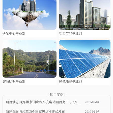
研发中心事业部
动力节能事业部
智慧照明事业部
绿色能源事业部
项目动态|龙华区新田出租车充电站项目完工，7月1日通电，近期可投入使用！
2019
-
07
-
04
新环能参与起草两个国家级标准正式发布
2019
-
01
-
07