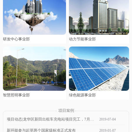
研发中心事业部
动力节能事业部
智慧照明事业部
绿色能源事业部
项目动态|龙华区新田出租车充电站项目完工，7月1日通电，近期可投入使用！
2019
-
07
-
04
新环能参与起草两个国家级标准正式发布
2019
-
01
-
07