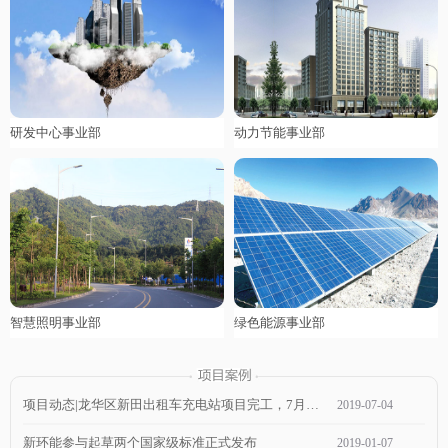
研发中心事业部
动力节能事业部
智慧照明事业部
绿色能源事业部
项目动态|龙华区新田出租车充电站项目完工，7月1日通电，近期可投入使用！
2019
-
07
-
04
新环能参与起草两个国家级标准正式发布
2019
-
01
-
07