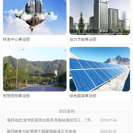
研发中心事业部
动力节能事业部
智慧照明事业部
绿色能源事业部
项目动态|龙华区新田出租车充电站项目完工，7月1日通电，近期可投入使用！
2019
-
07
-
04
新环能参与起草两个国家级标准正式发布
2019
-
01
-
07